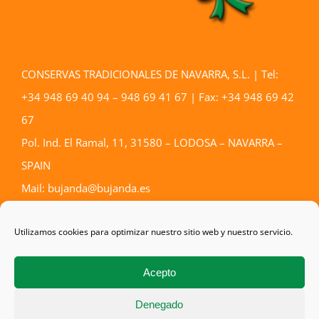
CONSERVAS TRADICIONALES DE NAVARRA, S.L. | Tel:
+34 948 69 40 94 – 948 69 41 67 | Fax: +34 948 69 42
67
Pol. Ind. El Ramal, 11, 31580 – LODOSA – NAVARRA –
SPAIN
Mail: bujanda@bujanda.es
Aviso Legal
–
Política de privacidad
–
Política de cookies
Utilizamos cookies para optimizar nuestro sitio web y nuestro servicio.
Acepto
Denegado