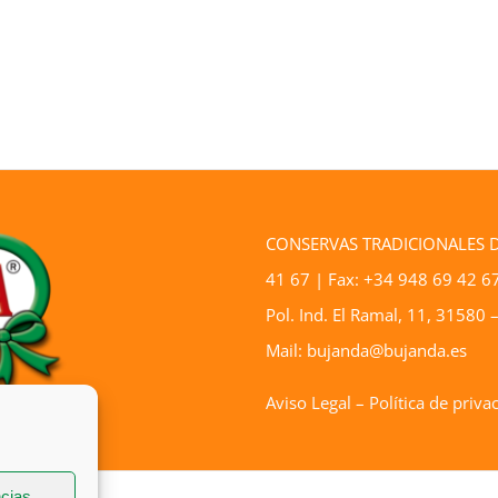
CONSERVAS TRADICIONALES DE 
41 67 | Fax: +34 948 69 42 6
Pol. Ind. El Ramal, 11, 3158
Mail: bujanda@bujanda.es
Aviso Legal
–
Política de priva
ncias