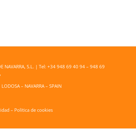
NAVARRA, S.L. | Tel: +34 948 69 40 94 – 948 69
7
0 – LODOSA – NAVARRA – SPAIN
cidad
–
Política de cookies